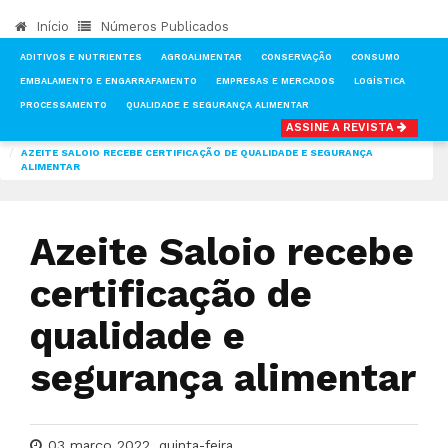
Início
Números Publicados
ADITIVOS E NUTRIENTES
AGROALIMENTAR
CONSERVAÇÃO
CONSUMO
EMBALAMENTO E ENGARRAFAMENTO
EMPRESAS E MERCADOS
LOGÍSTICA
PROCESSAMENTO
QUALIDADE E SEGURANÇA ALIMENTAR
ASSINE A REVISTA
INÍCIO
NOTÍCIAS
AGROALIMENTAR
AZEITE SALOIO RECEBE CERTIFICAÇÃO DE QUALIDADE E SEGURANÇA
ALIMENTAR
Azeite Saloio recebe
certificação de
qualidade e
segurança alimentar
03 março 2022, quinta-feira