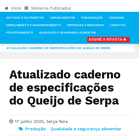
Início
Números Publicados
ADITIVOS E NUTRIENTES
AGROALIMENTAR
CONSERVAÇÃO
CONSUMO
EMBALAMENTO E ENGARRAFAMENTO
EMPRESAS E MERCADOS
LOGÍSTICA
PROCESSAMENTO
QUALIDADE E SEGURANÇA ALIMENTAR
ASSINE A REVISTA
INÍCIO
NOTÍCIAS
PRODUÇÃO
ATUALIZADO CADERNO DE ESPECIFICAÇÕES DO QUEIJO DE SERPA
Atualizado caderno
de especificações
do Queijo de Serpa
17 junho 2025, terça-feira
Produção
Qualidade e segurança alimentar