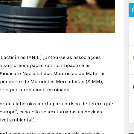
 Lacticínios (ANIL) juntou-se às associações
m a sua preocupação com o impacto e as
indicato Nacional dos Motoristas de Matérias
ependente de Motoristas Mercadorias (SIMM),
gar-se por tempo indeterminado.
 dos laticínios alerta para o risco de terem que
no campo”, caso não sejam tomadas as devidas
vel ambiental”.
l e social que a greve anunciada pode vir a