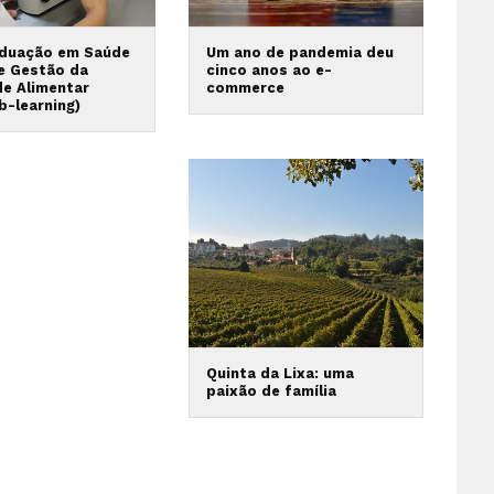
duação em Saúde
Um ano de pandemia deu
 e Gestão da
cinco anos ao e-
de Alimentar
commerce
b-learning)
Quinta da Lixa: uma
paixão de família