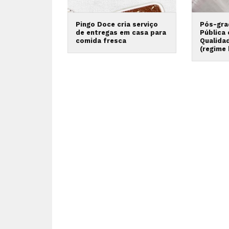
Pingo Doce cria serviço
Pós-gra
de entregas em casa para
Pública
comida fresca
Qualida
(regime 