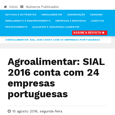
Início
Números Publicados
ADITIVOS E NUTRIENTES
AGROALIMENTAR
CONSERVAÇÃO
CONSUMO
EMBALAMENTO E ENGARRAFAMENTO
EMPRESAS E MERCADOS
LOGÍSTICA
PROCESSAMENTO
QUALIDADE E SEGURANÇA ALIMENTAR
ASSINE A REVISTA
INÍCIO
NOTÍCIAS
MERCADOS
AGROALIMENTAR: SIAL 2016 CONTA COM 24 EMPRESAS PORTUGUESAS
Agroalimentar: SIAL
2016 conta com 24
empresas
portuguesas
15 agosto 2016, segunda-feira