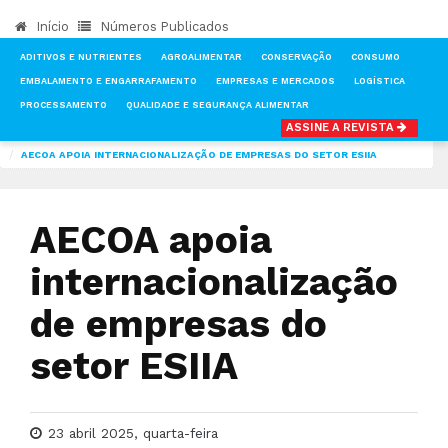
Início
Números Publicados
ADITIVOS E NUTRIENTES
AGROALIMENTAR
CONSERVAÇÃO
CONSUMO
EMBALAMENTO E ENGARRAFAMENTO
EMPRESAS E MERCADOS
LOGÍSTICA
PROCESSAMENTO
QUALIDADE E SEGURANÇA ALIMENTAR
ASSINE A REVISTA
INÍCIO
NOTÍCIAS
EMBALAMENTO E ENGARRAFAMENTO
AECOA APOIA INTERNACIONALIZAÇÃO DE EMPRESAS DO SETOR ESIIA
AECOA apoia
internacionalização
de empresas do
setor ESIIA
23 abril 2025, quarta-feira