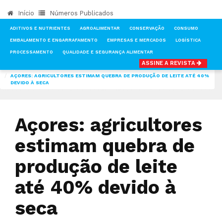
Início
Números Publicados
ADITIVOS E NUTRIENTES
AGROALIMENTAR
CONSERVAÇÃO
CONSUMO
EMBALAMENTO E ENGARRAFAMENTO
EMPRESAS E MERCADOS
LOGÍSTICA
PROCESSAMENTO
QUALIDADE E SEGURANÇA ALIMENTAR
ASSINE A REVISTA
INÍCIO
NOTÍCIAS
PRODUÇÃO
AÇORES: AGRICULTORES ESTIMAM QUEBRA DE PRODUÇÃO DE LEITE ATÉ 40%
DEVIDO À SECA
Açores: agricultores
estimam quebra de
produção de leite
até 40% devido à
seca