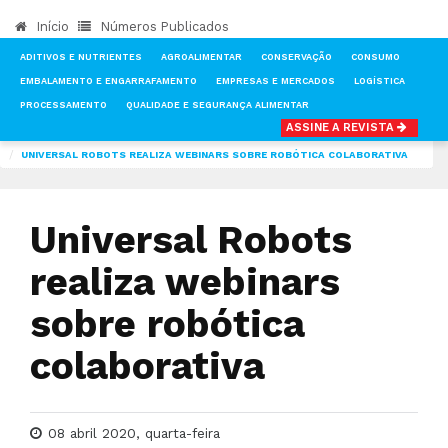
Início
Números Publicados
ADITIVOS E NUTRIENTES
AGROALIMENTAR
CONSERVAÇÃO
CONSUMO
EMBALAMENTO E ENGARRAFAMENTO
EMPRESAS E MERCADOS
LOGÍSTICA
PROCESSAMENTO
QUALIDADE E SEGURANÇA ALIMENTAR
ASSINE A REVISTA
INÍCIO
NOTÍCIAS
TECNOLOGIA & INVESTIGAÇÃO
UNIVERSAL ROBOTS REALIZA WEBINARS SOBRE ROBÓTICA COLABORATIVA
Universal Robots
realiza webinars
sobre robótica
colaborativa
08 abril 2020, quarta-feira