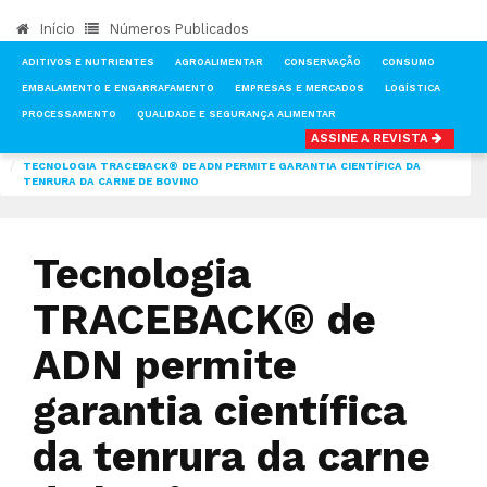
Início
Números Publicados
ADITIVOS E NUTRIENTES
AGROALIMENTAR
CONSERVAÇÃO
CONSUMO
EMBALAMENTO E ENGARRAFAMENTO
EMPRESAS E MERCADOS
LOGÍSTICA
PROCESSAMENTO
QUALIDADE E SEGURANÇA ALIMENTAR
ASSINE A REVISTA
INÍCIO
NOTÍCIAS
TECNOLOGIA & INVESTIGAÇÃO
TECNOLOGIA TRACEBACK® DE ADN PERMITE GARANTIA CIENTÍFICA DA
TENRURA DA CARNE DE BOVINO
Tecnologia
TRACEBACK® de
ADN permite
garantia científica
da tenrura da carne