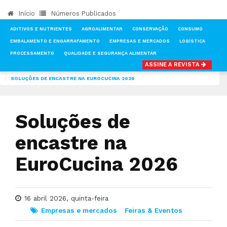
Início
Números Publicados
ADITIVOS E NUTRIENTES
AGROALIMENTAR
CONSERVAÇÃO
CONSUMO
EMBALAMENTO E ENGARRAFAMENTO
EMPRESAS E MERCADOS
LOGÍSTICA
PROCESSAMENTO
QUALIDADE E SEGURANÇA ALIMENTAR
ASSINE A REVISTA
INÍCIO
NOTÍCIAS
EMPRESAS E MERCADOS
SOLUÇÕES DE ENCASTRE NA EUROCUCINA 2026
Soluções de
encastre na
EuroCucina 2026
16 abril 2026, quinta-feira
Empresas e mercados
Feiras & Eventos