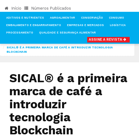
Início
Números Publicados
ADITIVOS E NUTRIENTES
AGROALIMENTAR
CONSERVAÇÃO
CONSUMO
EMBALAMENTO E ENGARRAFAMENTO
EMPRESAS E MERCADOS
LOGÍSTICA
PROCESSAMENTO
QUALIDADE E SEGURANÇA ALIMENTAR
ASSINE A REVISTA
INÍCIO
NOTÍCIAS
TECNOLOGIA & INVESTIGAÇÃO
SICAL® É A PRIMEIRA MARCA DE CAFÉ A INTRODUZIR TECNOLOGIA
BLOCKCHAIN
SICAL® é a primeira
marca de café a
introduzir
tecnologia
Blockchain