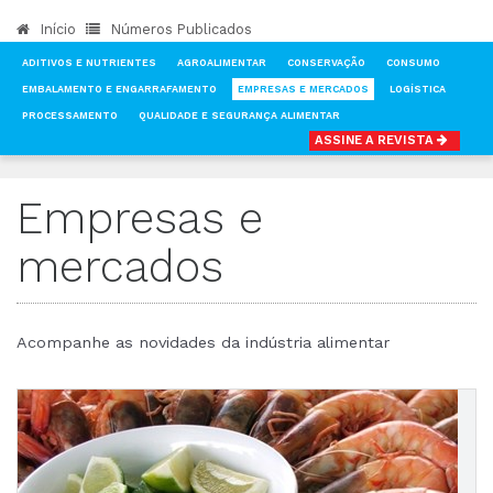
Início
Números Publicados
ADITIVOS E NUTRIENTES
AGROALIMENTAR
CONSERVAÇÃO
CONSUMO
EMBALAMENTO E ENGARRAFAMENTO
EMPRESAS E MERCADOS
LOGÍSTICA
PROCESSAMENTO
QUALIDADE E SEGURANÇA ALIMENTAR
ASSINE A REVISTA
INÍCIO
NOTÍCIAS
EMPRESAS E MERCADOS
Empresas e
mercados
Acompanhe as novidades da indústria alimentar