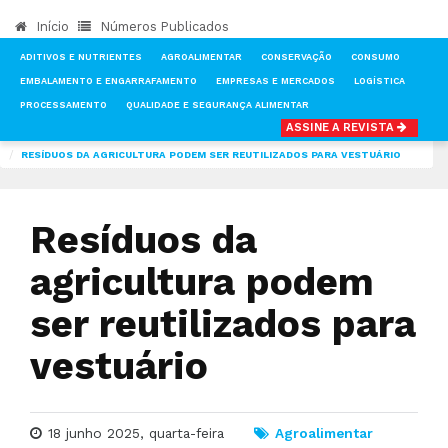
Início
Números Publicados
ADITIVOS E NUTRIENTES
AGROALIMENTAR
CONSERVAÇÃO
CONSUMO
EMBALAMENTO E ENGARRAFAMENTO
EMPRESAS E MERCADOS
LOGÍSTICA
PROCESSAMENTO
QUALIDADE E SEGURANÇA ALIMENTAR
ASSINE A REVISTA
INÍCIO
NOTÍCIAS
AGROALIMENTAR
RESÍDUOS DA AGRICULTURA PODEM SER REUTILIZADOS PARA VESTUÁRIO
Resíduos da
agricultura podem
ser reutilizados para
vestuário
18 junho 2025, quarta-feira
Agroalimentar