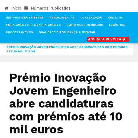
Início
Números Publicados
ADITIVOS E NUTRIENTES
AGROALIMENTAR
CONSERVAÇÃO
CONSUMO
EMBALAMENTO E ENGARRAFAMENTO
EMPRESAS E MERCADOS
LOGÍSTICA
PROCESSAMENTO
QUALIDADE E SEGURANÇA ALIMENTAR
ASSINE A REVISTA
INÍCIO
NOTÍCIAS
AGROALIMENTAR
PRÉMIO INOVAÇÃO JOVEM ENGENHEIRO ABRE CANDIDATURAS COM PRÉMIOS
ATÉ 10 MIL EUROS
Prémio Inovação
Jovem Engenheiro
abre candidaturas
com prémios até 10
mil euros