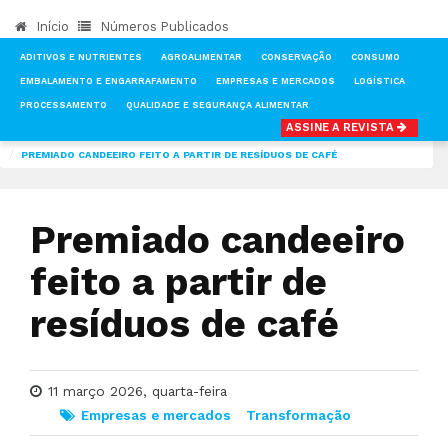
Início
Números Publicados
ADITIVOS E NUTRIENTES
AGROALIMENTAR
CONSERVAÇÃO
CONSUMO
EMBALAMENTO E ENGARRAFAMENTO
EMPRESAS E MERCADOS
LOGÍSTICA
PROCESSAMENTO
QUALIDADE E SEGURANÇA ALIMENTAR
ASSINE A REVISTA
INÍCIO
NOTÍCIAS
EMPRESAS E MERCADOS
PREMIADO CANDEEIRO FEITO A PARTIR DE RESÍDUOS DE CAFÉ
Premiado candeeiro
feito a partir de
resíduos de café
11 março 2026, quarta-feira
Empresas e mercados
Transformação