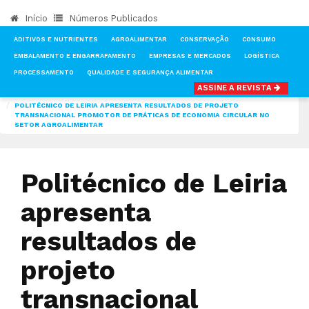
Início
Números Publicados
ADITIVOS E NUTRIENTES
AGROALIMENTAR
CONSERVAÇÃO
CONSUMO
EMBALAMENTO E ENGARRAFAMENTO
EMPRESAS E MERCADOS
LOGÍSTICA
PROCESSAMENTO
QUALIDADE E SEGURANÇA ALIMENTAR
ASSINE A REVISTA
INÍCIO
NOTÍCIAS
AGROALIMENTAR
POLITÉCNICO DE LEIRIA APRESENTA RESULTADOS DE PROJETO
TRANSNACIONAL PROMOTOR DE PRÁTICAS DE ECONOMIA CIRCULAR NO
SETOR AGROALIMENTAR
Politécnico de Leiria
apresenta
resultados de
projeto
transnacional