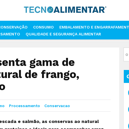
CONSERVAÇÃO
CONSUMO
EMBALAMENTO E ENGARRAFAMEN
SSAMENTO
QUALIDADE E SEGURANÇA ALIMENTAR
RESENTA GAMA DE CONSERVAS AO NATURAL DE FRANGO, PESCADA E S
senta gama de
ural de frango,
o
mo
Processamento
Conservacao
escada e salmão, as conservas ao natural