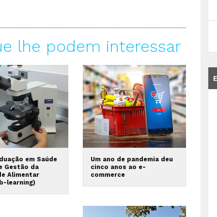
ue lhe podem interessar
duação em Saúde
Um ano de pandemia deu
 e Gestão da
cinco anos ao e-
de Alimentar
commerce
b-learning)