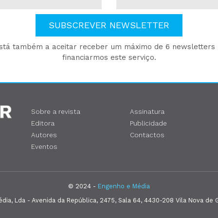
SUBSCREVER NEWSLETTER
está também a aceitar receber um máximo de 6 newsletters p
financiarmos este serviço.
Sobre a revista
Assinatura
Editora
Publicidade
Autores
Contactos
Eventos
© 2024 -
Engenho e Média
ia, Lda - Avenida da República, 2475, Sala 64, 4430-208 Vila Nova de G