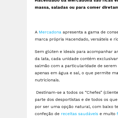
Hacendado da Mercadona são ricas em
massa, saladas ou para comer diretam
A
Mercadona
apresenta a gama de conser
marca própria Hacendado, versáteis e ri
Sem glúten e ideais para acompanhar ar
da lata, cada unidade contém exclusiva
salmão com a particularidade de serem 
apenas em água e sal, o que permite ma
nutricionais.
Destinam-se a todos os “Chefes” (cliente
parte dos desportistas e de todos os q
por ser uma opção natural, com baixo te
confeção de
receitas saudáveis
e muito