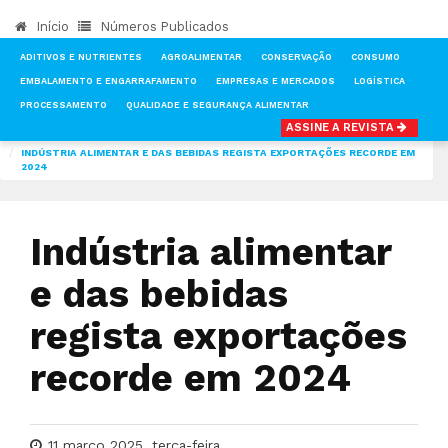
Início
Números Publicados
ADITIVOS E NUTRIENTES
AGROALIMENTAR
CONSERVAÇÃO
CONSUMO
EMBALAMENTO E ENGARRAFAMENTO
EMPRESAS E MERCADOS
LOGÍSTICA
PROCESSAMENTO
QUALIDADE E SEGURANÇA ALIMENTAR
ASSINE A REVISTA
INÍCIO
NOTÍCIAS
CONSUMO
INDÚSTRIA ALIMENTAR E DAS BEBIDAS REGISTA EXPORTAÇÕES RECORDE EM
2024
Indústria alimentar
e das bebidas
regista exportações
recorde em 2024
11 março 2025, terça-feira