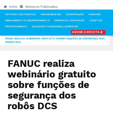
Início
Números Publicados
ADITIVOS E NUTRIENTES
AGROALIMENTAR
CONSERVAÇÃO
CONSUMO
EMBALAMENTO E ENGARRAFAMENTO
EMPRESAS E MERCADOS
LOGÍSTICA
PROCESSAMENTO
QUALIDADE E SEGURANÇA ALIMENTAR
ASSINE A REVISTA
INÍCIO
NOTÍCIAS
TECNOLOGIA & INVESTIGAÇÃO
FANUC REALIZA WEBINÁRIO GRATUITO SOBRE FUNÇÕES DE SEGURANÇA DOS
ROBÔS DCS
FANUC realiza
webinário gratuito
sobre funções de
segurança dos
robôs DCS