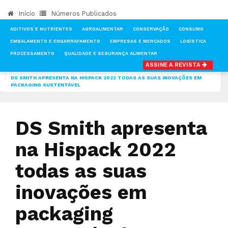
Início
Números Publicados
ADITIVOS E NUTRIENTES
AGROALIMENTAR
CONSERVAÇÃO
CONSUMO
EMBALAMENTO E ENGARRAFAMENTO
EMPRESAS E MERCADOS
LOGÍSTICA
PROCESSAMENTO
QUALIDADE E SEGURANÇA ALIMENTAR
ASSINE A REVISTA
INÍCIO
NOTÍCIAS
EMBALAMENTO E ENGARRAFAMENTO
DS SMITH APRESENTA NA HISPACK 2022 TODAS AS SUAS INOVAÇÕES EM
PACKAGING SUSTENTÁVEL
DS Smith apresenta
na Hispack 2022
todas as suas
inovações em
packaging