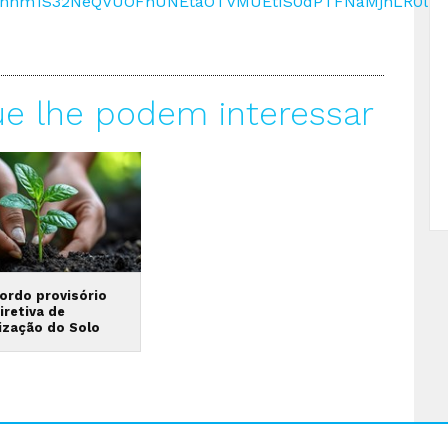
RAnnm1S32NeQVUOFhUNEtaOTVMUEtIS0dPTFNaMjhLR0lFVi
ue lhe podem interessar
cordo provisório
iretiva de
ização do Solo