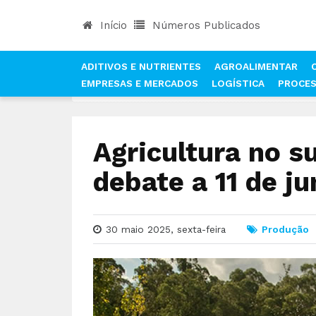
Início
Números Publicados
ADITIVOS E NUTRIENTES
AGROALIMENTAR
EMPRESAS E MERCADOS
LOGÍSTICA
PROCE
INÍCIO
NOTÍCIAS
PRODUÇÃO
AGRICULTURA 
Agricultura no s
debate a 11 de j
30 maio 2025, sexta-feira
Produção