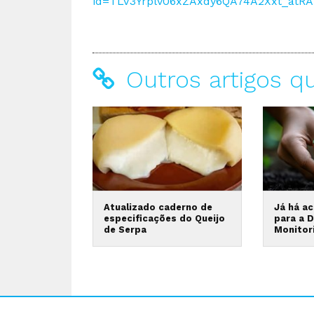
id=TLV3Yrplv06xZAxdy6QA74A2Xxt_at
Outros artigos q
Atualizado caderno de
Já há a
especificações do Queijo
para a D
de Serpa
Monitor