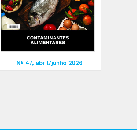
4u&route=shorturl
Nº 47, abril/junho 2026