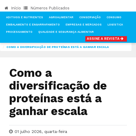
Início
Números Publicados
ADITIVOS E NUTRIENTES
AGROALIMENTAR
CONSERVAÇÃO
CONSUMO
EMBALAMENTO E ENGARRAFAMENTO
EMPRESAS E MERCADOS
LOGÍSTICA
PROCESSAMENTO
QUALIDADE E SEGURANÇA ALIMENTAR
ASSINE A REVISTA
INÍCIO
NOTÍCIAS
ADITIVOS E NUTRIENTES
COMO A DIVERSIFICAÇÃO DE PROTEÍNAS ESTÁ A GANHAR ESCALA
Como a
diversificação de
proteínas está a
ganhar escala
01 julho 2026, quarta-feira