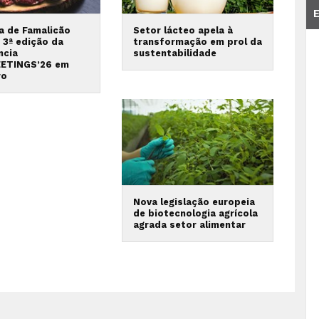
va de Famalicão
Setor lácteo apela à
 3ª edição da
transformação em prol da
ncia
sustentabilidade
ETINGS’26 em
ro
Nova legislação europeia
de biotecnologia agrícola
agrada setor alimentar