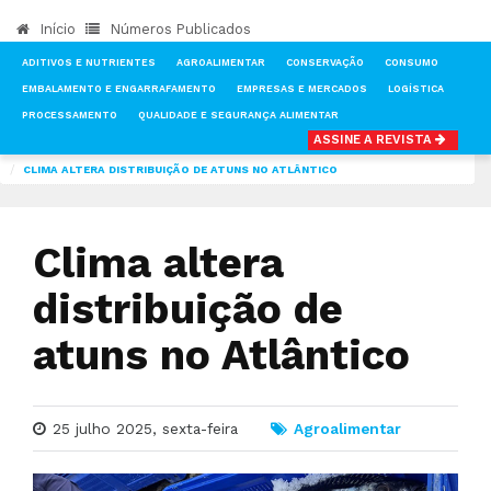
Início
Números Publicados
ADITIVOS E NUTRIENTES
AGROALIMENTAR
CONSERVAÇÃO
CONSUMO
EMBALAMENTO E ENGARRAFAMENTO
EMPRESAS E MERCADOS
LOGÍSTICA
PROCESSAMENTO
QUALIDADE E SEGURANÇA ALIMENTAR
ASSINE A REVISTA
INÍCIO
NOTÍCIAS
AGROALIMENTAR
CLIMA ALTERA DISTRIBUIÇÃO DE ATUNS NO ATLÂNTICO
Clima altera
distribuição de
atuns no Atlântico
25 julho 2025, sexta-feira
Agroalimentar