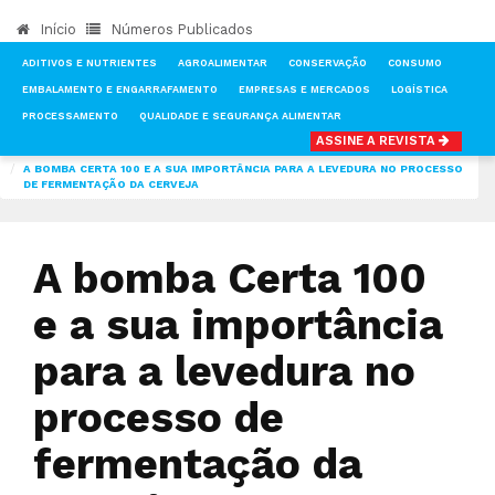
Início
Números Publicados
ADITIVOS E NUTRIENTES
AGROALIMENTAR
CONSERVAÇÃO
CONSUMO
EMBALAMENTO E ENGARRAFAMENTO
EMPRESAS E MERCADOS
LOGÍSTICA
PROCESSAMENTO
QUALIDADE E SEGURANÇA ALIMENTAR
ASSINE A REVISTA
INÍCIO
NOTÍCIAS
PRODUÇÃO
A BOMBA CERTA 100 E A SUA IMPORTÂNCIA PARA A LEVEDURA NO PROCESSO
DE FERMENTAÇÃO DA CERVEJA
A bomba Certa 100
e a sua importância
para a levedura no
processo de
fermentação da