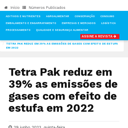
Início
Números Publicados
ADITIVOS E NUTRIENTES
AGROALIMENTAR
CONSERVAÇÃO
CONSUMO
EMBALAMENTO E ENGARRAFAMENTO
EMPRESAS E MERCADOS
LOGÍSTICA
PROCESSAMENTO
QUALIDADE E SEGURANÇA ALIMENTAR
ASSINE A REVISTA
INÍCIO
NOTÍCIAS
EMBALAMENTO E ENGARRAFAMENTO
TETRA PAK REDUZ EM 39% AS EMISSÕES DE GASES COM EFEITO DE ESTUFA
EM 2022
Tetra Pak reduz em
39% as emissões de
gases com efeito de
estufa em 2022
29 junho 2023, quinta-feira