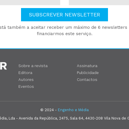
SUBSCREVER NEWSLETTER
está também a aceitar receber um máximo de 6 newsletters p
financiarmos este serviço.
Sobre a revista
Assinatura
Editora
Publicidade
Autores
Contactos
Eventos
© 2024 -
Engenho e Média
ia, Lda - Avenida da República, 2475, Sala 64, 4430-208 Vila Nova de G