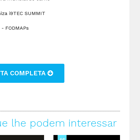
aniza i9TEC SUMMIT
os - FODMAPs
STA COMPLETA
ue lhe podem interessar