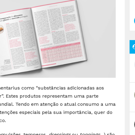
mentarius como “substâncias adicionadas aos
or”. Estes produtos representam uma parte
undial. Tendo em atenção o atual consumo a uma
tenções especiais pela sua importância, quer do
co.
 emulsões, temperos,
dressings
ou
toppings
...) são