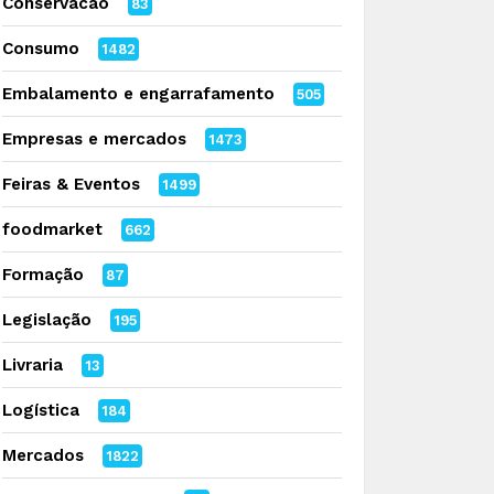
Conservacao
83
Consumo
1482
Embalamento e engarrafamento
505
Empresas e mercados
1473
Feiras & Eventos
1499
foodmarket
662
Formação
87
Legislação
195
Livraria
13
Logística
184
Mercados
1822