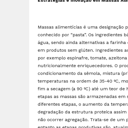
Estratégias e Inovação em Massas Ali
Massas alimentícias é uma designação 
conhecido por “pasta”. Os ingredientes b
água, sendo ainda alternativas a farinha
em produtos sem glúten. Ingredientes ad
por exemplo espinafre, tomate, azeiton
nutricionalmente enriquecedores. O proc
condicionamento da sêmola, mistura (pr
temperaturas na ordem de 35-40 ºC, mo
fim a secagem (a 90 ºC) até um teor d
etapas as massas são armazenadas em si
diferentes etapas, o aumento da temper
degradação da estrutura proteica assim
não ocorrer agregação. Trata-se de um 
entanto as etapas produtivas são, atualm