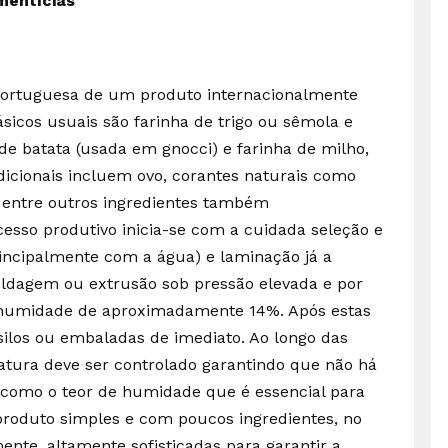
mentícias
portuguesa de um produto internacionalmente
ásicos usuais são farinha de trigo ou sêmola e
 de batata (usada em gnocci) e farinha de milho,
icionais incluem ovo, corantes naturais como
a entre outros ingredientes também
esso produtivo inicia-se com a cuidada seleção e
incipalmente com a água) e laminação já a
ldagem ou extrusão sob pressão elevada e por
e humidade de aproximadamente 14%. Após estas
los ou embaladas de imediato. Ao longo das
atura deve ser controlado garantindo que não há
 como o teor de humidade que é essencial para
produto simples e com poucos ingredientes, no
ente, altamente sofisticadas para garantir a