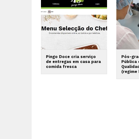
Pingo Doce cria serviço
Pós-gra
de entregas em casa para
Pública
comida fresca
Qualida
(regime 