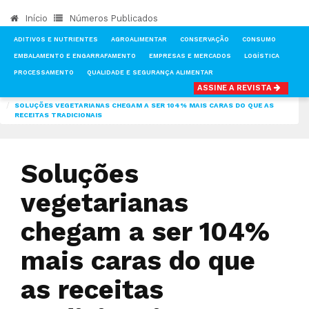
Início
Números Publicados
ADITIVOS E NUTRIENTES
AGROALIMENTAR
CONSERVAÇÃO
CONSUMO
EMBALAMENTO E ENGARRAFAMENTO
EMPRESAS E MERCADOS
LOGÍSTICA
PROCESSAMENTO
QUALIDADE E SEGURANÇA ALIMENTAR
ASSINE A REVISTA
INÍCIO
NOTÍCIAS
CONSUMO
SOLUÇÕES VEGETARIANAS CHEGAM A SER 104% MAIS CARAS DO QUE AS
RECEITAS TRADICIONAIS
Soluções
vegetarianas
chegam a ser 104%
mais caras do que
as receitas