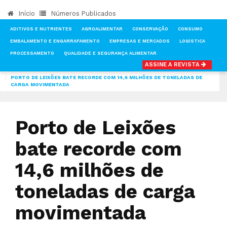
Início
Números Publicados
ADITIVOS E NUTRIENTES
AGROALIMENTAR
CONSERVAÇÃO
CONSUMO
EMBALAMENTO E ENGARRAFAMENTO
EMPRESAS E MERCADOS
LOGÍSTICA
PROCESSAMENTO
QUALIDADE E SEGURANÇA ALIMENTAR
ASSINE A REVISTA
INÍCIO
NOTÍCIAS
MERCADOS
PORTO DE LEIXÕES BATE RECORDE COM 14,6 MILHÕES DE TONELADAS DE
CARGA MOVIMENTADA
Porto de Leixões
bate recorde com
14,6 milhões de
toneladas de carga
movimentada