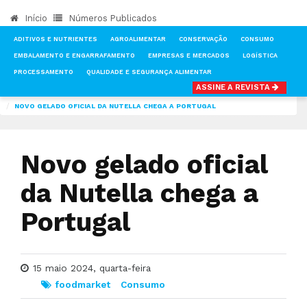
Início
Números Publicados
ADITIVOS E NUTRIENTES
AGROALIMENTAR
CONSERVAÇÃO
CONSUMO
EMBALAMENTO E ENGARRAFAMENTO
EMPRESAS E MERCADOS
LOGÍSTICA
PROCESSAMENTO
QUALIDADE E SEGURANÇA ALIMENTAR
ASSINE A REVISTA
INÍCIO
NOTÍCIAS
FOOD MARKET
NOVO GELADO OFICIAL DA NUTELLA CHEGA A PORTUGAL
Novo gelado oficial
da Nutella chega a
Portugal
15 maio 2024, quarta-feira
foodmarket
Consumo