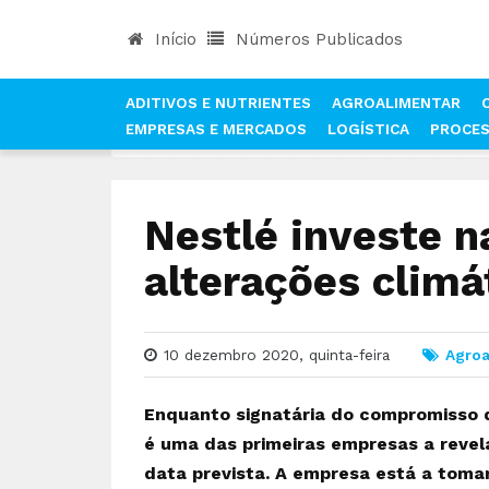
Início
Números Publicados
ADITIVOS E NUTRIENTES
AGROALIMENTAR
EMPRESAS E MERCADOS
LOGÍSTICA
PROCE
INÍCIO
NOTÍCIAS
AGROALIMENTAR
NESTLÉ 
Nestlé investe n
alterações climá
10 dezembro 2020, quinta-feira
Agroa
Enquanto signatária do compromisso da
é uma das primeiras empresas a revel
data prevista.
A empresa está a tomar