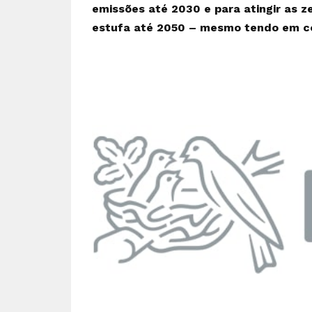
emissões até 2030 e para atingir as z
estufa até 2050 – mesmo tendo em c