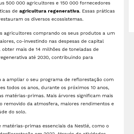
us 500 000 agricultores e 150 000 fornecedores
ticas de
agricultura regenerativa
. Essas práticas
estauram os diversos ecossistemas.
os agricultores comprando os seus produtos a um
ores, co-investindo nas despesas de capital
a obter mais de 14 milhões de toneladas de
regenerativa até 2030, contribuindo para
 a ampliar o seu programa de reflorestação com
res todos os anos, durante os próximos 10 anos,
s matérias-primas. Mais árvores significam mais
o removido da atmosfera, maiores rendimentos e
de do solo.
e matérias-primas essenciais da Nestlé, como o
 desflorestação em 2022. Através de atividades