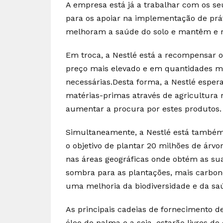
A empresa está já a trabalhar com os se
para os apoiar na implementação de prá
melhoram a saúde do solo e mantêm e r
Em troca, a Nestlé está a recompensar 
preço mais elevado e em quantidades mai
necessárias.Desta forma, a Nestlé esper
matérias-primas através de agricultura 
aumentar a procura por estes produtos.
Simultaneamente, a Nestlé está também
o objetivo de plantar 20 milhões de árvo
nas áreas geográficas onde obtém as sua
sombra para as plantações, mais carbon
uma melhoria da biodiversidade e da saú
As principais cadeias de fornecimento d
óleo de palma e a soja, estarão livres de