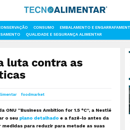
CONSERVAÇÃO
CONSUMO
EMBALAMENTO E ENGARRAFAMEN
SSAMENTO
QUALIDADE E SEGURANÇA ALIMENTAR
INVESTE NA LUTA CONTRA AS ALTERAÇÕES CLIMÁTICAS
a luta contra as
ticas
limentar
foodmarket
 ONU “Business Ambition for 1.5 °C”, a Nestlé
ar o seu
plano detalhado
e a fazê-lo antes da
 medidas para reduzir para metade as suas