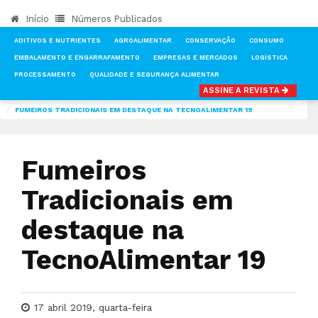
Início
Números Publicados
ADITIVOS E NUTRIENTES
AGROALIMENTAR
CONSERVAÇÃO
CONSUMO
EMBALAMENTO E ENGARRAFAMENTO
EMPRESAS E MERCADOS
LOGÍSTICA
PROCESSAMENTO
QUALIDADE E SEGURANÇA ALIMENTAR
ASSINE A REVISTA
INÍCIO
NOTÍCIAS
NÚMEROS PUBLICADOS DA REVISTA TECNOALIMENTAR
FUMEIROS TRADICIONAIS EM DESTAQUE NA TECNOALIMENTAR 19
Fumeiros
Tradicionais em
destaque na
TecnoAlimentar 19
17 abril 2019, quarta-feira