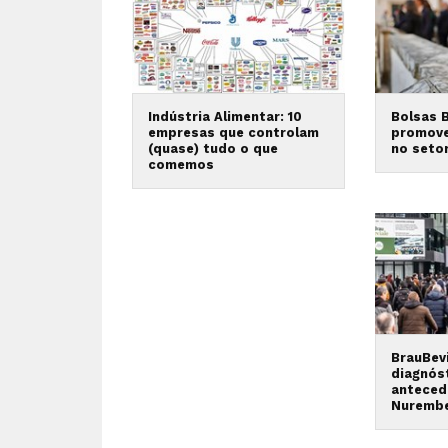
Indústria Alimentar: 10
Bolsas 
empresas que controlam
promov
(quase) tudo o que
no seto
comemos
BrauBev
diagnós
anteced
Nuremb