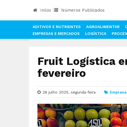
Início
Números Publicados
ADITIVOS E NUTRIENTES
AGROALIMENTAR
EMPRESAS E MERCADOS
LOGÍSTICA
PROCE
INÍCIO
NOTÍCIAS
EMPRESAS E MERCADOS
Fruit Logística 
fevereiro
28 julho 2025, segunda-feira
Empresa