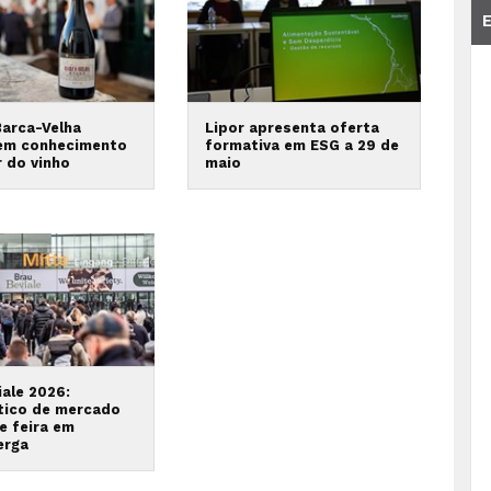
Barca-Velha
Lipor apresenta oferta
em conhecimento
formativa em ESG a 29 de
r do vinho
maio
iale 2026:
tico de mercado
e feira em
erga