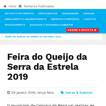
Início
Números Publicados
ADITIVOS E NUTRIENTES
AGROALIMENTAR
CONSERVAÇÃO
CONSUMO
EMBALAMENTO E ENGARRAFAMENTO
EMPRESAS E MERCADOS
LOGÍSTICA
PROCESSAMENTO
QUALIDADE E SEGURANÇA ALIMENTAR
ASSINE A REVISTA
INÍCIO
NOTÍCIAS
FEIRAS & EVENTOS
FEIRA DO QUEIJO DA SERRA DA ESTRELA 2019
Feira do Queijo da
Serra da Estrela
2019
29 janeiro 2019, terça-feira
Feiras & Eventos
O município de Celorico da Beira vai realizar de