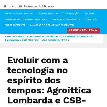
Início
Números Publicados
ADITIVOS E NUTRIENTES
AGROALIMENTAR
CONSERVAÇÃO
CONSUMO
EMBALAMENTO E ENGARRAFAMENTO
EMPRESAS E MERCADOS
LOGÍSTICA
PROCESSAMENTO
QUALIDADE E SEGURANÇA ALIMENTAR
ASSINE A REVISTA
INÍCIO
NOTÍCIAS
EMPRESAS E MERCADOS
EVOLUIR COM A TECNOLOGIA NO ESPÍRITO DOS TEMPOS: AGROITTICA
LOMBARDA E CSB-SYSTEM – UMA PARCERIA FORTE
Evoluir com a
tecnologia no
espírito dos
tempos: Agroittica
Lombarda e CSB-