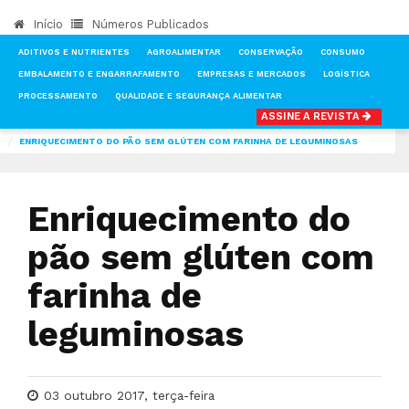
Início
Números Publicados
ADITIVOS E NUTRIENTES
AGROALIMENTAR
CONSERVAÇÃO
CONSUMO
EMBALAMENTO E ENGARRAFAMENTO
EMPRESAS E MERCADOS
LOGÍSTICA
PROCESSAMENTO
QUALIDADE E SEGURANÇA ALIMENTAR
ASSINE A REVISTA
INÍCIO
NOTÍCIAS
EMPRESAS E MERCADOS
ENRIQUECIMENTO DO PÃO SEM GLÚTEN COM FARINHA DE LEGUMINOSAS
Enriquecimento do
pão sem glúten com
farinha de
leguminosas
03 outubro 2017, terça-feira