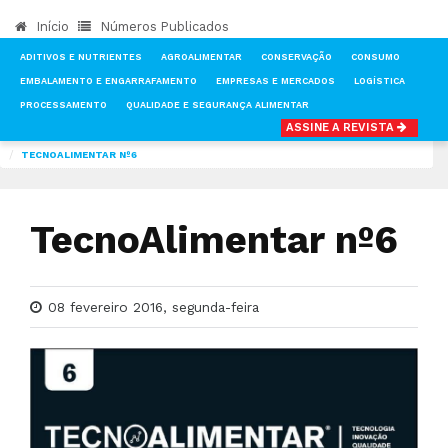
Início
Números Publicados
ADITIVOS E NUTRIENTES
AGROALIMENTAR
CONSERVAÇÃO
CONSUMO
EMBALAMENTO E ENGARRAFAMENTO
EMPRESAS E MERCADOS
LOGÍSTICA
PROCESSAMENTO
QUALIDADE E SEGURANÇA ALIMENTAR
ASSINE A REVISTA
INÍCIO
NOTÍCIAS
NÚMEROS PUBLICADOS DA REVISTA TECNOALIMENTAR
TECNOALIMENTAR Nº6
TecnoAlimentar nº6
08 fevereiro 2016, segunda-feira