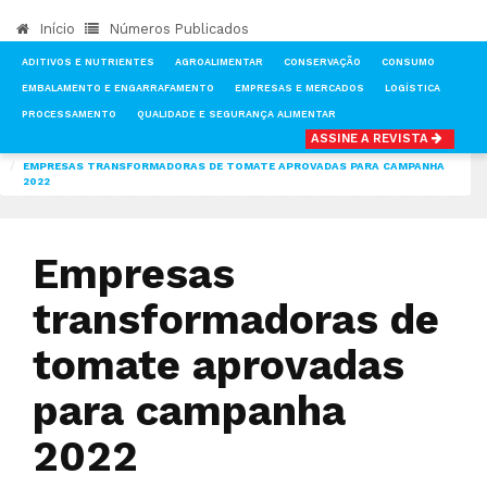
Início
Números Publicados
ADITIVOS E NUTRIENTES
AGROALIMENTAR
CONSERVAÇÃO
CONSUMO
EMBALAMENTO E ENGARRAFAMENTO
EMPRESAS E MERCADOS
LOGÍSTICA
PROCESSAMENTO
QUALIDADE E SEGURANÇA ALIMENTAR
ASSINE A REVISTA
INÍCIO
NOTÍCIAS
EMPRESAS E MERCADOS
EMPRESAS TRANSFORMADORAS DE TOMATE APROVADAS PARA CAMPANHA
2022
Empresas
transformadoras de
tomate aprovadas
para campanha
2022