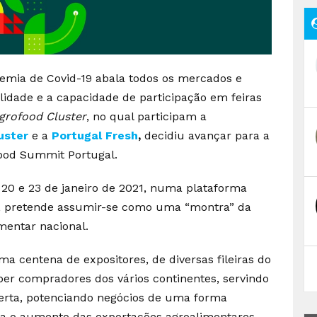
mia de Covid-19 abala todos os mercados e
lidade e a capacidade de participação em feiras
grofood Cluster
, no qual participam a
uster
e a
Portugal Fresh
,
decidiu avançar para a
iFood Summit Portugal.
s 20 e 23 de janeiro de 2021, numa plataforma
is, pretende assumir-se como uma “montra” da
mentar nacional.
a centena de expositores, de diversas fileiras do
eber compradores dos vários continentes, servindo
ferta, potenciando negócios de uma forma
ra o aumento das exportações agroalimentares.