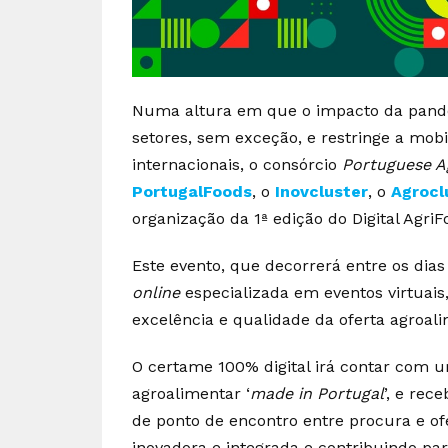
Numa altura em que o impacto da pande
setores, sem exceção, e restringe a mobi
internacionais, o consórcio
Portuguese A
PortugalFoods
, o
Inovcluster
, o
Agrocl
organização da 1ª edição do Digital Agr
Este evento, que decorrerá entre os dia
online
especializada em eventos virtua
excelência e qualidade da oferta agroali
O certame 100% digital irá contar com um
agroalimentar ‘
made in Portugal
’, e rec
de ponto de encontro entre procura e o
inovadora e integrada e contribuindo pa