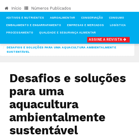
Início
Números Publicados
ADITIVOS E NUTRIENTES
AGROALIMENTAR
CONSERVAÇÃO
CONSUMO
EMBALAMENTO E ENGARRAFAMENTO
EMPRESAS E MERCADOS
LOGÍSTICA
PROCESSAMENTO
QUALIDADE E SEGURANÇA ALIMENTAR
ASSINE A REVISTA
INÍCIO
NOTÍCIAS
CONSUMO
DESAFIOS E SOLUÇÕES PARA UMA AQUACULTURA AMBIENTALMENTE
SUSTENTÁVEL
Desafios e soluções
para uma
aquacultura
ambientalmente
sustentável