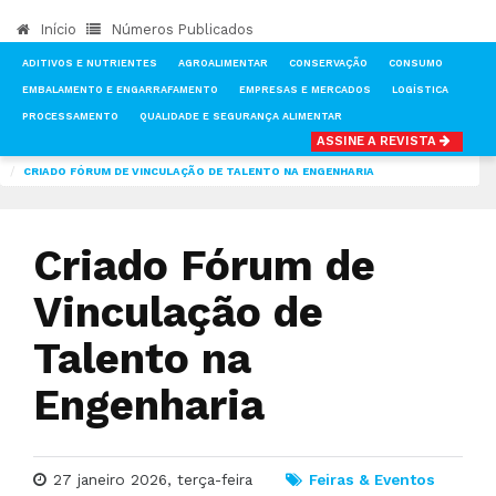
Início
Números Publicados
ADITIVOS E NUTRIENTES
AGROALIMENTAR
CONSERVAÇÃO
CONSUMO
EMBALAMENTO E ENGARRAFAMENTO
EMPRESAS E MERCADOS
LOGÍSTICA
PROCESSAMENTO
QUALIDADE E SEGURANÇA ALIMENTAR
ASSINE A REVISTA
INÍCIO
NOTÍCIAS
FEIRAS & EVENTOS
CRIADO FÓRUM DE VINCULAÇÃO DE TALENTO NA ENGENHARIA
Criado Fórum de
Vinculação de
Talento na
Engenharia
27 janeiro 2026, terça-feira
Feiras & Eventos