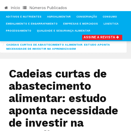
Início
Números Publicados
ADITIVOS E NUTRIENTES
AGROALIMENTAR
CONSERVAÇÃO
CONSUMO
EMBALAMENTO E ENGARRAFAMENTO
EMPRESAS E MERCADOS
LOGÍSTICA
PROCESSAMENTO
QUALIDADE E SEGURANÇA ALIMENTAR
ASSINE A REVISTA
INÍCIO
NOTÍCIAS
LOGÍSTICA
CADEIAS CURTAS DE ABASTECIMENTO ALIMENTAR: ESTUDO APONTA
NECESSIDADE DE INVESTIR NA APRENDIZAGEM
Cadeias curtas de
abastecimento
alimentar: estudo
aponta necessidade
de investir na