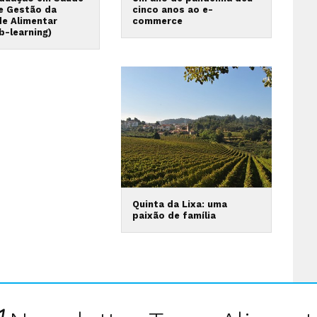
 e Gestão da
cinco anos ao e-
de Alimentar
commerce
b-learning)
Quinta da Lixa: uma
paixão de família