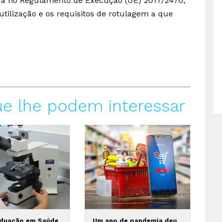
ida no Regulamento de Execução (UE) 2017/2470,
tilização e os requisitos de rotulagem a que
ue lhe podem interessar
duação em Saúde
Um ano de pandemia deu