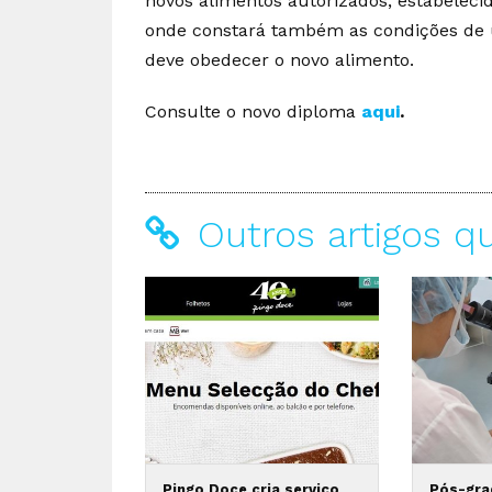
novos alimentos autorizados, estabelec
onde constará também as condições de u
deve obedecer o novo alimento.
Consulte o novo diploma
aqui
.
Outros artigos q
Pingo Doce cria serviço
Pós-gra