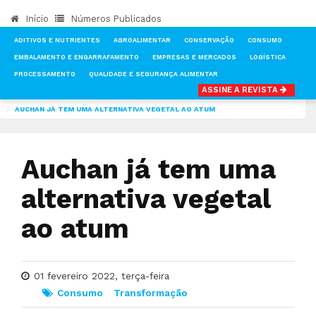
Início
Números Publicados
ADITIVOS E NUTRIENTES
AGROALIMENTAR
CONSERVAÇÃO
CONSUMO
EMBALAMENTO E ENGARRAFAMENTO
EMPRESAS E MERCADOS
LOGÍSTICA
PROCESSAMENTO
QUALIDADE E SEGURANÇA ALIMENTAR
ASSINE A REVISTA
INÍCIO
NOTÍCIAS
CONSUMO
AUCHAN JÁ TEM UMA ALTERNATIVA VEGETAL AO ATUM
Auchan já tem uma
alternativa vegetal
ao atum
01 fevereiro 2022, terça-feira
Consumo
Transformação