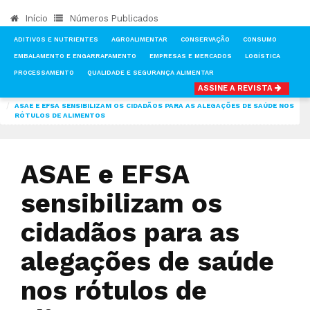
Início
Números Publicados
ADITIVOS E NUTRIENTES
AGROALIMENTAR
CONSERVAÇÃO
CONSUMO
EMBALAMENTO E ENGARRAFAMENTO
EMPRESAS E MERCADOS
LOGÍSTICA
PROCESSAMENTO
QUALIDADE E SEGURANÇA ALIMENTAR
ASSINE A REVISTA
INÍCIO
NOTÍCIAS
LOGÍSTICA
ASAE E EFSA SENSIBILIZAM OS CIDADÃOS PARA AS ALEGAÇÕES DE SAÚDE NOS
RÓTULOS DE ALIMENTOS
ASAE e EFSA
sensibilizam os
cidadãos para as
alegações de saúde
nos rótulos de