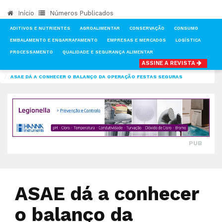
Início
Números Publicados
ADITIVOS E NUTRIENTES
AGROALIMENTAR
CONSERVAÇÃO
CONSUMO
EMBALAMENTO E ENGARRAFAMENTO
EMPRESAS E MERCADOS
LOGÍSTICA
PROCESSAMENTO
QUALIDADE E SEGURANÇA ALIMENTAR
ASSINE A REVISTA
INÍCIO
NOTÍCIAS
QUALIDADE E SEGURANÇA ALIMENTAR
ASAE DÁ A CONHECER O BALANÇO DA OPERAÇÃO FESTAS SEGURAS
PUB
ASAE dá a conhecer
o balanço da