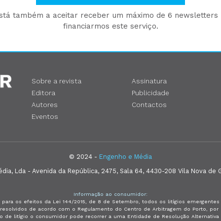
está também a aceitar receber um máximo de 6 newsletters p
financiarmos este serviço.
Sobre a revista
Assinatura
Editora
Publicidade
Autores
Contactos
Eventos
© 2024 -
Engenho e Média
ia, Lda - Avenida da República, 2475, Sala 64, 4430-208 Vila Nova de G
Informação ao consumidor:
 para os efeitos da Lei 144/2015, de 8 de Setembro, todos os litígios emergent
e resolvidos de acordo com o Regulamento do Centro de Arbitragem do Porto, p
so de litígio o consumidor pode recorrer a uma Entidade de Resolução Alternativ