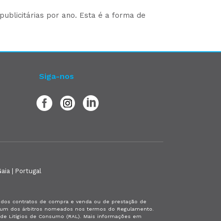
ublicitárias por ano. Esta é a forma de
Siga-nos
aia | Portugal
es dos contratos de compra e venda ou de prestação de
or um dos árbitros nomeados nos termos do Regulamento.
a de Litígios de Consumo (RAL). Mais informações em