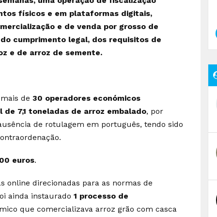
 semanas, uma operação de fiscalização
os físicos e em plataformas digitais,
mercialização e de venda por grosso de
o do cumprimento legal, dos requisitos de
oz e de arroz de semente.
 mais de
30 operadores económicos
l de 7,1 toneladas de arroz embalado
, por
usência de rotulagem em português, tendo sido
contraordenação.
00 euros
.
s online direcionadas para as normas de
oi ainda instaurado
1 processo de
ico que comercializava arroz grão com casca