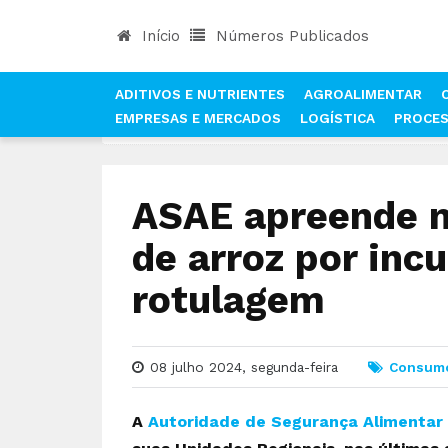
Início
Números Publicados
ADITIVOS E NUTRIENTES
AGROALIMENTAR
EMPRESAS E MERCADOS
LOGÍSTICA
PROCE
INÍCIO
NOTÍCIAS
CONSUMO
ASAE APREEND
ASAE apreende m
de arroz por in
rotulagem
08 julho 2024, segunda-feira
Consum
A
Autoridade de Segurança Alimentar