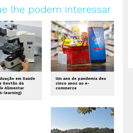
ue lhe podem interessar
duação em Saúde
Um ano de pandemia deu
 e Gestão da
cinco anos ao e-
de Alimentar
commerce
b-learning)