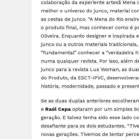
colaboração da experiente artesã Mena 
melhor o universo do junco, material com
as cestas de junco. “A Mena do Rio ensi
o produto final, mas conhecer como é pr
Oliveira. Enquanto designer e inspirad
junco ou a outros materiais tradicionais
“fundamental” conhecer a “verdadeira his
numa qualquer revista. Por isso, além 
junco para a revista Lux Woman, as duas
do Produto, da ESCT-IPVC, desenvolver
história, modernidade, passado e presen
Se as duas duplas anteriores escolheram
e
Raúl Cepa
optaram por um simples bo
geração. E talvez tenha sido esse lado
desafiante para os dois estudantes. “Tiv
novas gerações. Tivemos de tentar perce