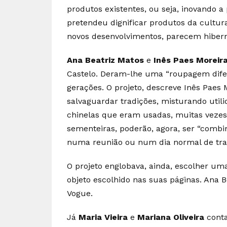
produtos existentes, ou seja, inovando a 
pretendeu dignificar produtos da cultura
novos desenvolvimentos, parecem hiber
Ana Beatriz Matos
e
Inês Paes Moreir
Castelo. Deram-lhe uma “roupagem dife
gerações. O projeto, descreve Inês Paes 
salvaguardar tradições, misturando utilid
chinelas que eram usadas, muitas vezes,
sementeiras, poderão, agora, ser “combi
numa reunião ou num dia normal de traba
O projeto englobava, ainda, escolher um
objeto escolhido nas suas páginas. Ana 
Vogue.
Já
Maria Vieira
e
Mariana Oliveira
conta