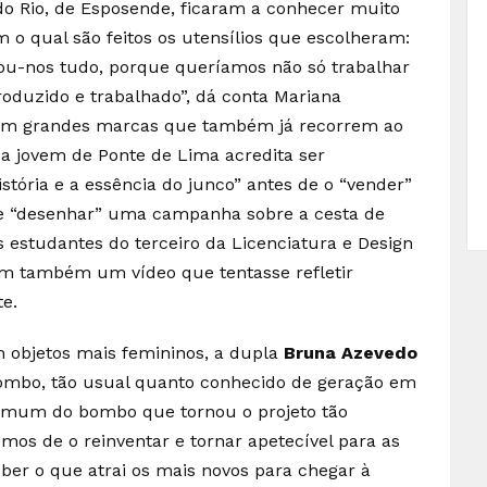
do Rio, de Esposende, ficaram a conhecer muito
 o qual são feitos os utensílios que escolheram:
nou-nos tudo, porque queríamos não só trabalhar
oduzido e trabalhado”, dá conta Mariana
a em grandes marcas que também já recorrem ao
, a jovem de Ponte de Lima acredita ser
tória e a essência do junco” antes de o “vender”
de “desenhar” uma campanha sobre a cesta de
 estudantes do terceiro da Licenciatura e Design
am também um vídeo que tentasse refletir
te.
 objetos mais femininos, a dupla
Bruna Azevedo
mbo, tão usual quanto conhecido de geração em
 comum do bombo que tornou o projeto tão
emos de o reinventar e tornar apetecível para as
ber o que atrai os mais novos para chegar à