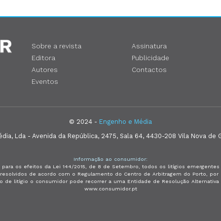
Sobre a revista
Assinatura
Editora
Publicidade
Autores
Contactos
Eventos
© 2024 -
Engenho e Média
ia, Lda - Avenida da República, 2475, Sala 64, 4430-208 Vila Nova de G
Informação ao consumidor:
 para os efeitos da Lei 144/2015, de 8 de Setembro, todos os litígios emergent
e resolvidos de acordo com o Regulamento do Centro de Arbitragem do Porto, p
so de litígio o consumidor pode recorrer a uma Entidade de Resolução Alternativ
www.consumidor.pt