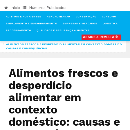
Início
Números Publicados
ADITIVOS E NUTRIENTES
AGROALIMENTAR
CONSERVAÇÃO
CONSUMO
EMBALAMENTO E ENGARRAFAMENTO
EMPRESAS E MERCADOS
LOGÍSTICA
PROCESSAMENTO
QUALIDADE E SEGURANÇA ALIMENTAR
ASSINE A REVISTA
INÍCIO
NOTÍCIAS
CONSUMO
ALIMENTOS FRESCOS E DESPERDÍCIO ALIMENTAR EM CONTEXTO DOMÉSTICO:
CAUSAS E CONSEQUÊNCIAS
Alimentos frescos e
desperdício
alimentar em
contexto
doméstico: causas e