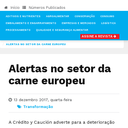
Início
Números Publicados
ADITIVOS E NUTRIENTES
AGROALIMENTAR
CONSERVAÇÃO
CONSUMO
EMBALAMENTO E ENGARRAFAMENTO
EMPRESAS E MERCADOS
LOGÍSTICA
PROCESSAMENTO
QUALIDADE E SEGURANÇA ALIMENTAR
ASSINE A REVISTA
INÍCIO
NOTÍCIAS
TRANSFORMAÇÃO
ALERTAS NO SETOR DA CARNE EUROPEU
Alertas no setor da
carne europeu
13 dezembro 2017, quarta-feira
Transformação
A Crédito y Caución adverte para a deterioração